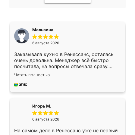
Мальвина
6 августа 2026
Заказывала кухню в Ренессанс, осталась
очень довольна. Менеджер всё быстро
посчитала, на вопросы отвечала сразу.
Замерщик приехал в субботу, подошёл к
Читать полностью
делу со всей ответственностью. Собрали
за день, ребята работали аккуратно, даже
пыли почти не было. Качество отличное,
ящики ходят плавно, ничего не скрипит.
Всё подошло как влитое.
Игорь М.
6 августа 2026
На самом деле в Ренессанс уже не первый