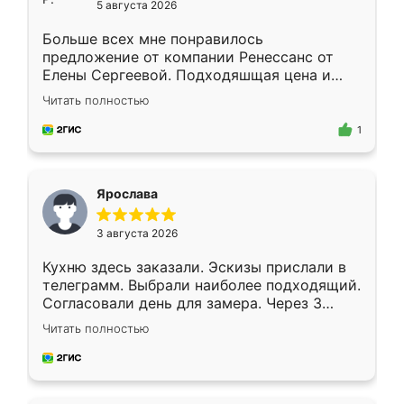
5 августа 2026
Больше всех мне понравилось
предложение от компании Ренессанс от
Елены Сергеевой. Подходяшщая цена и
короткие сроки изготовления. Приехавший
Читать полностью
для замера сотрудник Владислав
предложил по моему эскизу самый
1
подходящий вариант шкафа. Немного его
видоизменил, получилось даже лучше, чем
я хотела.
Ярослава
3 августа 2026
Кухню здесь заказали. Эскизы прислали в
телеграмм. Выбрали наиболее подходящий.
Согласовали день для замера. Через 3
недели кухня была уже готова. Остались
Читать полностью
довольны работой. Спасибо Ренессанс
мебель за качественную работу!