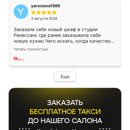
yaroslava1986
3 августа 2026
Заказала себе новый шкаф в студии
Ренессанс где ранее заказывала себе
новую кухню.Чего искать, когда качеством
вполне довольна. Служит кухня уже почти
Читать полностью
два года, нареканий нет.
Еще
ЗАКАЗАТЬ
БЕСПЛАТНОЕ ТАКСИ
ДО НАШЕГО САЛОНА