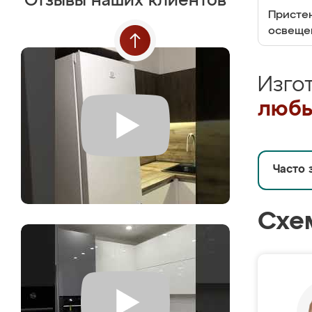
Отзывы наших клиентов
Пристен
освеще
Изго
любы
Часто 
Схе