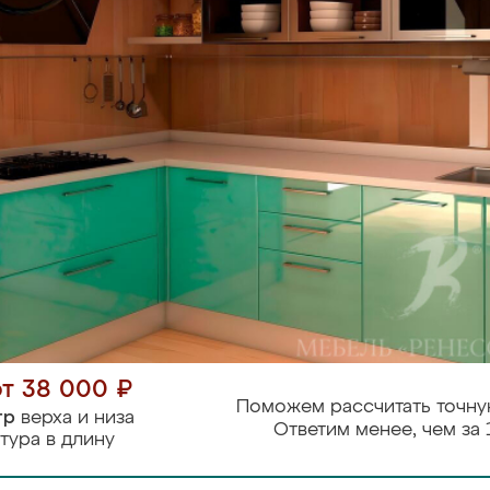
от 38 000 ₽
Поможем рассчитать точну
тр
верха и низа
Ответим менее, чем за 
тура в длину