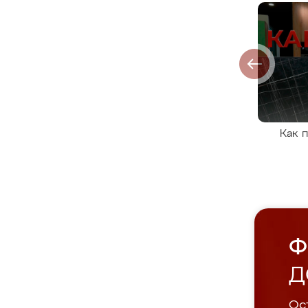
Как 
Ф
Д
Ост