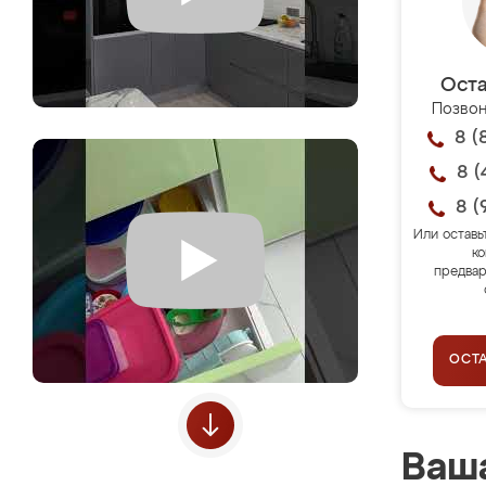
Оста
Позвон
8 (
8 (
8 (
Или оставь
ко
предвар
ОСТ
Ваша