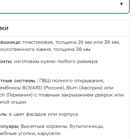
▼
ики
лешница:
пластиковая, толщина 26 мм или 38 мм;
скусственного камня, толщина 38 мм
риты:
изготовим кухню любого размера
тные системы :
ПВШ полного открывания,
ембоксы BOYARD (Россия), Blum (Австрия) или
ich (Германия) с плавным закрыванием дверок или
этой опции
ль:
в цвет фасадов или корпуса
ссуары:
Выкатные корзины, бутылочницы,
ебные уголки, карусели