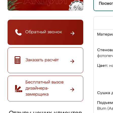
Посмот
Обратный звонок
Матери
Стенова
фотопе
Заказать расчёт
Цвет:
н
Бесплатный вызов
дизайнера-
Сушка д
замерщика
Подъем
Blum (А