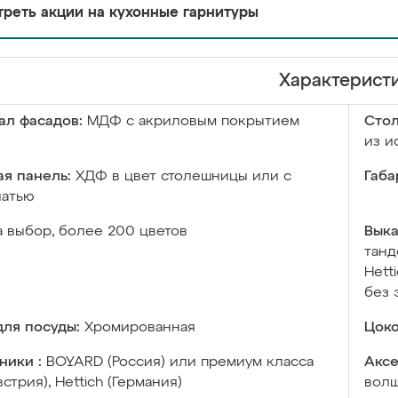
реть акции на кухонные гарнитуры
Характерист
ал фасадов:
МДФ с акриловым покрытием
Сто
из и
я панель:
ХДФ в цвет столешницы или с
Габа
чатью
а выбор, более 200 цветов
Выка
танд
Hett
без 
ля посуды:
Хромированная
Цоко
ники :
BOYARD (Россия) или премиум класса
Аксе
встрия), Hettich (Германия)
волш