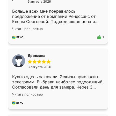
5 августа 2026
Больше всех мне понравилось
предложение от компании Ренессанс от
Елены Сергеевой. Подходяшщая цена и
короткие сроки изготовления. Приехавший
Читать полностью
для замера сотрудник Владислав
предложил по моему эскизу самый
1
подходящий вариант шкафа. Немного его
видоизменил, получилось даже лучше, чем
я хотела.
Ярослава
3 августа 2026
Кухню здесь заказали. Эскизы прислали в
телеграмм. Выбрали наиболее подходящий.
Согласовали день для замера. Через 3
недели кухня была уже готова. Остались
Читать полностью
довольны работой. Спасибо Ренессанс
мебель за качественную работу!