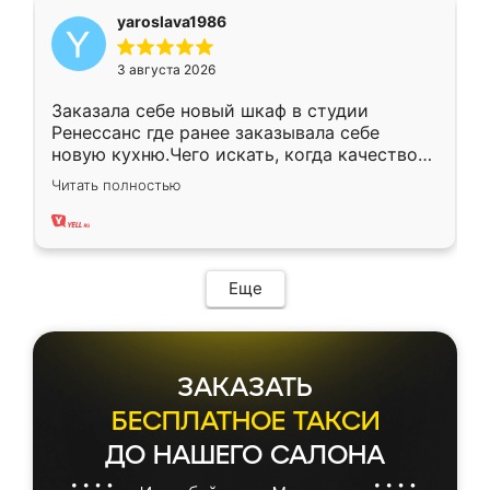
yaroslava1986
3 августа 2026
Заказала себе новый шкаф в студии
Ренессанс где ранее заказывала себе
новую кухню.Чего искать, когда качеством
вполне довольна. Служит кухня уже почти
Читать полностью
два года, нареканий нет.
Еще
ЗАКАЗАТЬ
БЕСПЛАТНОЕ ТАКСИ
ДО НАШЕГО САЛОНА