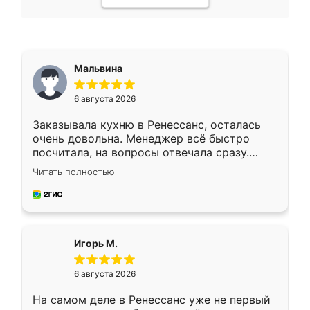
Мальвина
6 августа 2026
Заказывала кухню в Ренессанс, осталась
очень довольна. Менеджер всё быстро
посчитала, на вопросы отвечала сразу.
Замерщик приехал в субботу, подошёл к
Читать полностью
делу со всей ответственностью. Собрали
за день, ребята работали аккуратно, даже
пыли почти не было. Качество отличное,
ящики ходят плавно, ничего не скрипит.
Всё подошло как влитое.
Игорь М.
6 августа 2026
На самом деле в Ренессанс уже не первый