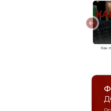
Как 
Ф
Д
Ост