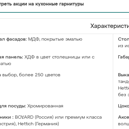
реть акции на кухонные гарнитуры
Характерист
ал фасадов:
МДФ, покрытые эмалью
Сто
из и
я панель:
ХДФ в цвет столешницы или с
Габа
чатью
а выбор, более 250 цветов
Выка
танд
Hett
без 
ля посуды:
Хромированная
Цоко
ники :
BOYARD (Россия) или премиум класса
Аксе
встрия), Hettich (Германия)
волш