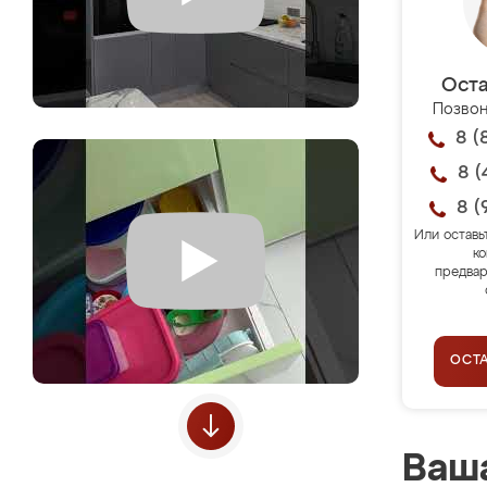
Оста
Позвон
8 (
8 (
8 (
Или оставь
ко
предвар
ОСТ
Ваша