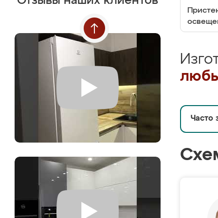
Отзывы наших клиентов
Пристен
освеще
Изго
любы
Часто 
Схе