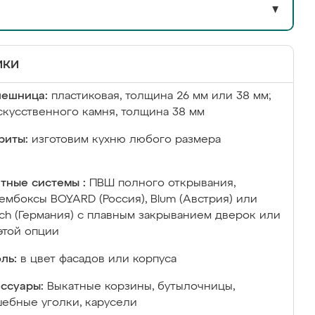
▼
ики
лешница:
пластиковая, толщина 26 мм или 38 мм;
скусственного камня, толщина 38 мм
риты:
изготовим кухню любого размера
тные системы :
ПВШ полного открывания,
ембоксы BOYARD (Россия), Blum (Австрия) или
ich (Германия) с плавным закрыванием дверок или
этой опции
ль:
в цвет фасадов или корпуса
ссуары:
Выкатные корзины, бутылочницы,
ебные уголки, карусели