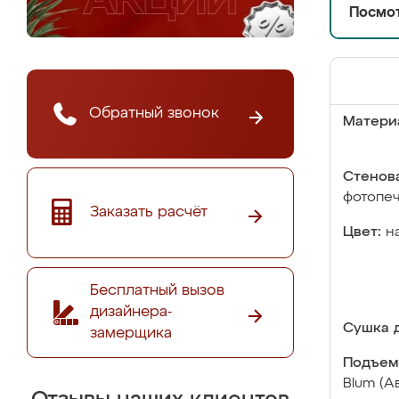
Посмот
Обратный звонок
Матери
Стенова
фотопе
Заказать расчёт
Цвет:
н
Бесплатный вызов
дизайнера-
Сушка д
замерщика
Подъем
Blum (А