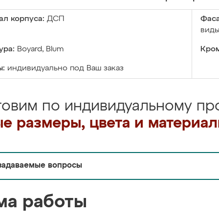
ал корпуса:
ДСП
Фаса
виды
ура:
Boyard, Blum
Кром
ы:
индивидуально под Ваш заказ
товим по индивидуальному про
е размеры, цвета и материа
задаваемые вопросы
ма работы