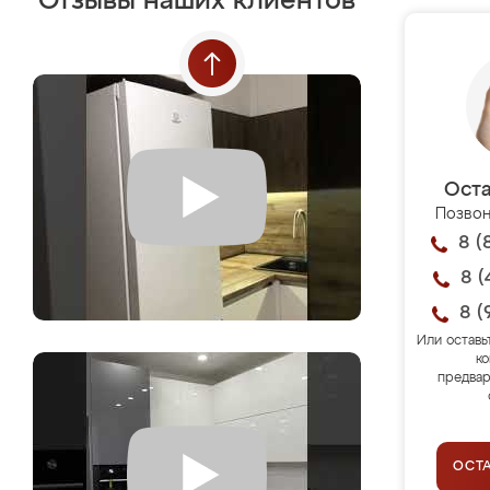
Отзывы наших клиентов
Оста
Позвон
8 (
8 (
8 (
Или оставь
ко
предвар
ОСТ