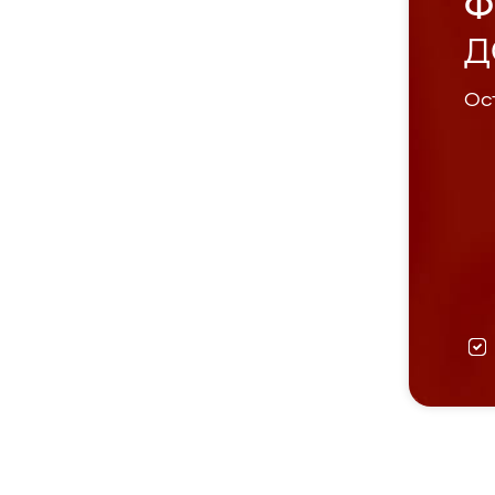
Ф
Д
Ост