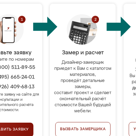
вьте заявку
Замер и расчет
ите по номерам
Дизайнер-замерщик
800) 511-89-55
приедет к Вам с каталогом
материалов,
Вы
495) 665-24-01
проведёт детальные
р
926) 409-68-13
замеры,
д
составит проект и сделает
з
те заявку на сайте для
окончательный расчёт
нсультации и
стоимости Вашей будущей
ительного расчёта
стоимости.
мебели.
ВЫЗВАТЬ ЗАМЕРЩИКА
АВИТЬ ЗАЯВКУ