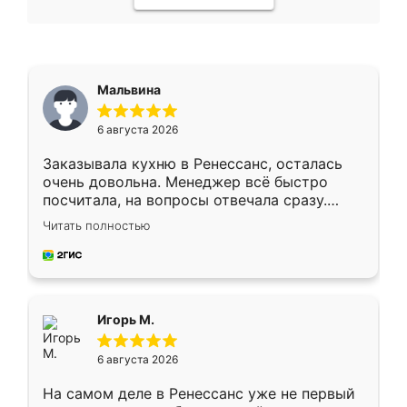
Мальвина
6 августа 2026
Заказывала кухню в Ренессанс, осталась
очень довольна. Менеджер всё быстро
посчитала, на вопросы отвечала сразу.
Замерщик приехал в субботу, подошёл к
Читать полностью
делу со всей ответственностью. Собрали
за день, ребята работали аккуратно, даже
пыли почти не было. Качество отличное,
ящики ходят плавно, ничего не скрипит.
Всё подошло как влитое.
Игорь М.
6 августа 2026
На самом деле в Ренессанс уже не первый