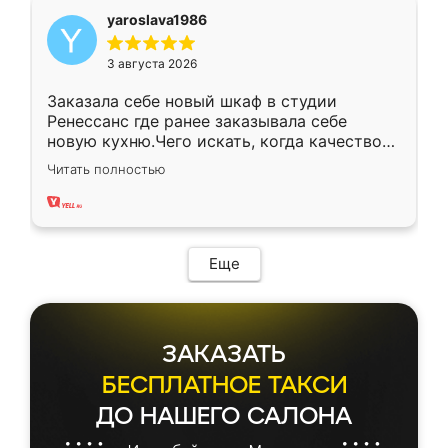
yaroslava1986
3 августа 2026
Заказала себе новый шкаф в студии
Ренессанс где ранее заказывала себе
новую кухню.Чего искать, когда качеством
вполне довольна. Служит кухня уже почти
Читать полностью
два года, нареканий нет.
Еще
ЗАКАЗАТЬ
БЕСПЛАТНОЕ ТАКСИ
ДО НАШЕГО САЛОНА