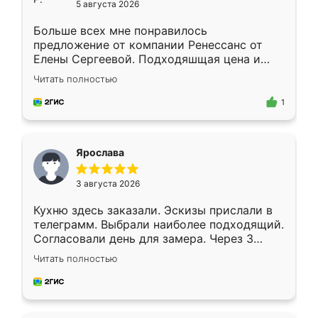
5 августа 2026
Больше всех мне понравилось
предложение от компании Ренессанс от
Елены Сергеевой. Подходяшщая цена и
короткие сроки изготовления. Приехавший
Читать полностью
для замера сотрудник Владислав
предложил по моему эскизу самый
1
подходящий вариант шкафа. Немного его
видоизменил, получилось даже лучше, чем
я хотела.
Ярослава
3 августа 2026
Кухню здесь заказали. Эскизы прислали в
телеграмм. Выбрали наиболее подходящий.
Согласовали день для замера. Через 3
недели кухня была уже готова. Остались
Читать полностью
довольны работой. Спасибо Ренессанс
мебель за качественную работу!