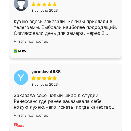
3 августа 2026
Кухню здесь заказали. Эскизы прислали в
телеграмм. Выбрали наиболее подходящий.
Согласовали день для замера. Через 3
недели кухня была уже готова. Остались
Читать полностью
довольны работой. Спасибо Ренессанс
мебель за качественную работу!
yaroslava1986
3 августа 2026
Заказала себе новый шкаф в студии
Ренессанс где ранее заказывала себе
новую кухню.Чего искать, когда качеством
вполне довольна. Служит кухня уже почти
Читать полностью
два года, нареканий нет.