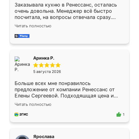
Заказывала кухню в Ренессанс, осталась
очень довольна. Менеджер всё быстро
посчитала, на вопросы отвечала сразу.
Замерщик приехал в субботу, подошёл к
Читать полностью
делу со всей ответственностью. Собрали
за день, ребята работали аккуратно, даже
пыли почти не было. Качество отличное,
ящики ходят плавно, ничего не скрипит.
Всё подошло как влитое.
Аринка Р.
5 августа 2026
Больше всех мне понравилось
предложение от компании Ренессанс от
Елены Сергеевой. Подходяшщая цена и
короткие сроки изготовления. Приехавший
Читать полностью
для замера сотрудник Владислав
предложил по моему эскизу самый
1
подходящий вариант шкафа. Немного его
видоизменил, получилось даже лучше, чем
я хотела.
Ярослава