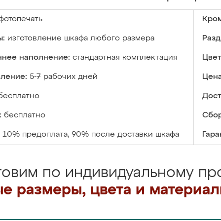
фотопечать
Кром
ы:
изготовление шкафа любого размера
Разд
ннее наполнение:
стандартная комплектация
Цвет
вление:
5-7 рабочих дней
Цена
бесплатно
Дост
:
бесплатно
Сбор
10% предоплата, 90% после доставки шкафа
Гара
товим по индивидуальному про
е размеры, цвета и материа