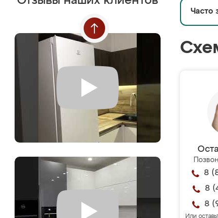
Отзывы наших клиентов
Часто 
Схе
Оста
Позвон
8 (
8 (
8 (
Или оставь