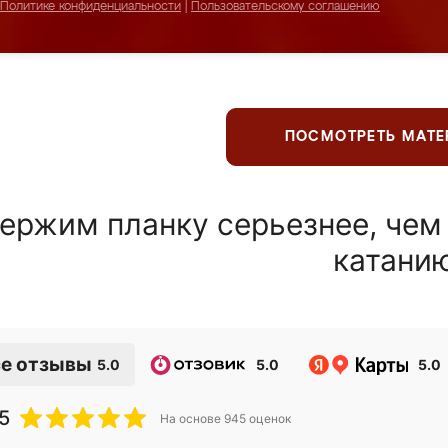
Политике конфиденциальности
|
Пользовательскому соглашению
ПОСМОТРЕТЬ МАТ
ержим планку серьезнее, чем
катани
е отзывы
5.0
5.0
5.0
5
На основе
945
оценок