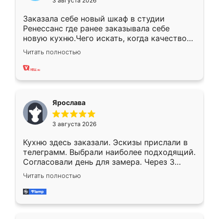
3 августа 2026
Заказала себе новый шкаф в студии
Ренессанс где ранее заказывала себе
новую кухню.Чего искать, когда качеством
вполне довольна. Служит кухня уже почти
Читать полностью
два года, нареканий нет.
Ярослава
3 августа 2026
Кухню здесь заказали. Эскизы прислали в
телеграмм. Выбрали наиболее подходящий.
Согласовали день для замера. Через 3
недели кухня была уже готова. Остались
Читать полностью
довольны работой. Спасибо Ренессанс
мебель за качественную работу!