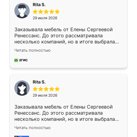
Rita S.
29 июля 2026
Заказывала мебель от Елены Сергеевой
Ренессанс. До этого рассматривала
несколько компаний, но в итоге выбрала
эту. Сначала обговорили условия, потом
Читать полностью
приехал замерщик, всё спокойно объяснил
и снял размеры. Изготовили в срок, с
доставкой тоже никаких проблем не
возникло. Сборку выполнили аккуратно,
мебель сразу встала на свое место без
Rita S.
каких-либо доработок. Качеством осталась
довольна, все выглядит так, как и ожидала.
29 июля 2026
Заказывала мебель от Елены Сергеевой
Ренессанс. До этого рассматривала
несколько компаний, но в итоге выбрала
эту. Сначала обговорили условия, потом
Читать полностью
приехал замерщик, всё спокойно объяснил