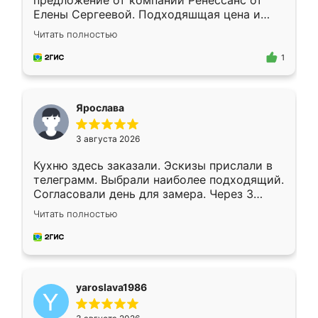
предложение от компании Ренессанс от
Елены Сергеевой. Подходяшщая цена и
короткие сроки изготовления. Приехавший
Читать полностью
для замера сотрудник Владислав
предложил по моему эскизу самый
1
подходящий вариант шкафа. Немного его
видоизменил, получилось даже лучше, чем
я хотела.
Ярослава
3 августа 2026
Кухню здесь заказали. Эскизы прислали в
телеграмм. Выбрали наиболее подходящий.
Согласовали день для замера. Через 3
недели кухня была уже готова. Остались
Читать полностью
довольны работой. Спасибо Ренессанс
мебель за качественную работу!
yaroslava1986