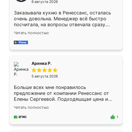
6 августа 2026
мебели буду заказывать только здесь.
Заказывала кухню в Ренессанс, осталась
очень довольна. Менеджер всё быстро
посчитала, на вопросы отвечала сразу.
Замерщик приехал в субботу, подошёл к
Читать полностью
делу со всей ответственностью. Собрали
за день, ребята работали аккуратно, даже
пыли почти не было. Качество отличное,
ящики ходят плавно, ничего не скрипит.
Всё подошло как влитое.
Аринка Р.
5 августа 2026
Больше всех мне понравилось
предложение от компании Ренессанс от
Елены Сергеевой. Подходяшщая цена и
короткие сроки изготовления. Приехавший
Читать полностью
для замера сотрудник Владислав
предложил по моему эскизу самый
1
подходящий вариант шкафа. Немного его
видоизменил, получилось даже лучше, чем