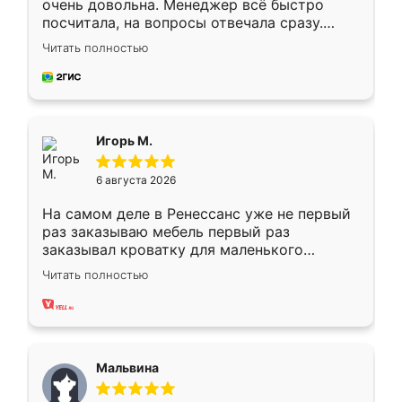
очень довольна. Менеджер всё быстро
посчитала, на вопросы отвечала сразу.
Замерщик приехал в субботу, подошёл к
Читать полностью
делу со всей ответственностью. Собрали
за день, ребята работали аккуратно, даже
пыли почти не было. Качество отличное,
ящики ходят плавно, ничего не скрипит.
Всё подошло как влитое.
Игорь М.
6 августа 2026
На самом деле в Ренессанс уже не первый
раз заказываю мебель первый раз
заказывал кроватку для маленького
ребёнка при его рождении ,во второй раз
Читать полностью
заказал шкаф-купе. По качеству очень
хорошее сборка достаточно быстрая,
также адекватные цены. До этого
сравнивал с разными конкурентами в этом
сегменте ,выбор у конкурентов куда
Мальвина
меньше, здесь же он более разнообразный.
Мне нравится ,если что-то потребуется из