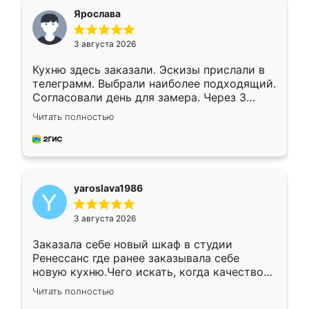
я хотела.
Ярослава
3 августа 2026
Кухню здесь заказали. Эскизы прислали в
телеграмм. Выбрали наиболее подходящий.
Согласовали день для замера. Через 3
недели кухня была уже готова. Остались
Читать полностью
довольны работой. Спасибо Ренессанс
мебель за качественную работу!
yaroslava1986
3 августа 2026
Заказала себе новый шкаф в студии
Ренессанс где ранее заказывала себе
новую кухню.Чего искать, когда качеством
вполне довольна. Служит кухня уже почти
Читать полностью
два года, нареканий нет.