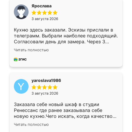
я хотела.
Ярослава
3 августа 2026
Кухню здесь заказали. Эскизы прислали в
телеграмм. Выбрали наиболее подходящий.
Согласовали день для замера. Через 3
недели кухня была уже готова. Остались
Читать полностью
довольны работой. Спасибо Ренессанс
мебель за качественную работу!
yaroslava1986
3 августа 2026
Заказала себе новый шкаф в студии
Ренессанс где ранее заказывала себе
новую кухню.Чего искать, когда качеством
вполне довольна. Служит кухня уже почти
Читать полностью
два года, нареканий нет.