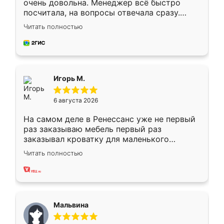
очень довольна. Менеджер всё быстро
посчитала, на вопросы отвечала сразу.
Замерщик приехал в субботу, подошёл к
Читать полностью
делу со всей ответственностью. Собрали
за день, ребята работали аккуратно, даже
пыли почти не было. Качество отличное,
ящики ходят плавно, ничего не скрипит.
Всё подошло как влитое.
Игорь М.
6 августа 2026
На самом деле в Ренессанс уже не первый
раз заказываю мебель первый раз
заказывал кроватку для маленького
ребёнка при его рождении ,во второй раз
Читать полностью
заказал шкаф-купе. По качеству очень
хорошее сборка достаточно быстрая,
также адекватные цены. До этого
сравнивал с разными конкурентами в этом
сегменте ,выбор у конкурентов куда
Мальвина
меньше, здесь же он более разнообразный.
Мне нравится ,если что-то потребуется из