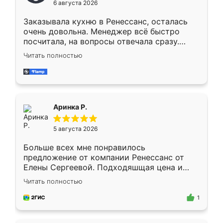
6 августа 2026
мебели буду заказывать только здесь.
Заказывала кухню в Ренессанс, осталась
очень довольна. Менеджер всё быстро
посчитала, на вопросы отвечала сразу.
Замерщик приехал в субботу, подошёл к
Читать полностью
делу со всей ответственностью. Собрали
за день, ребята работали аккуратно, даже
пыли почти не было. Качество отличное,
ящики ходят плавно, ничего не скрипит.
Всё подошло как влитое.
Аринка Р.
5 августа 2026
Больше всех мне понравилось
предложение от компании Ренессанс от
Елены Сергеевой. Подходяшщая цена и
короткие сроки изготовления. Приехавший
Читать полностью
для замера сотрудник Владислав
предложил по моему эскизу самый
1
подходящий вариант шкафа. Немного его
видоизменил, получилось даже лучше, чем