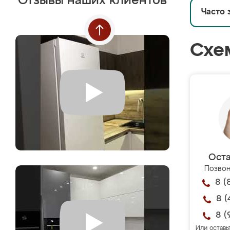
Отзывы наших клиентов
Часто 
Схе
Оста
Позвон
8 (
8 (
8 (
Или оставь