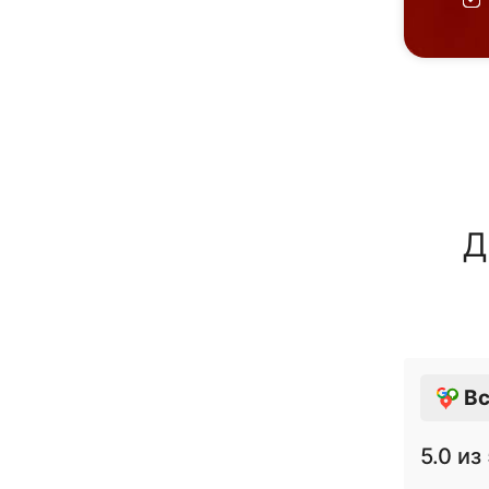
Д
Вс
5.0
из 