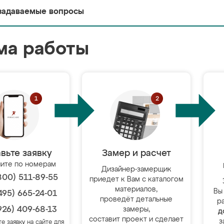
задаваемые вопросы
ма работы
вьте заявку
Замер и расчет
ите по номерам
Дизайнер-замерщик
800) 511-89-55
приедет к Вам с каталогом
материалов,
Вы
495) 665-24-01
проведёт детальные
р
926) 409-68-13
замеры,
д
составит проект и сделает
з
те заявку на сайте для