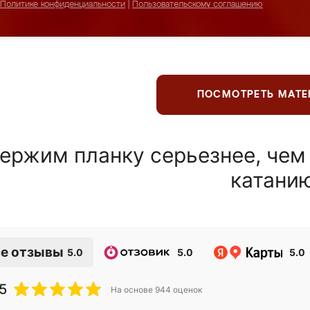
Политике конфиденциальности
|
Пользовательскому соглашению
ПОСМОТРЕТЬ МАТ
ержим планку серьезнее, чем
катани
е отзывы
5.0
5.0
5.0
5
На основе
944
оценок