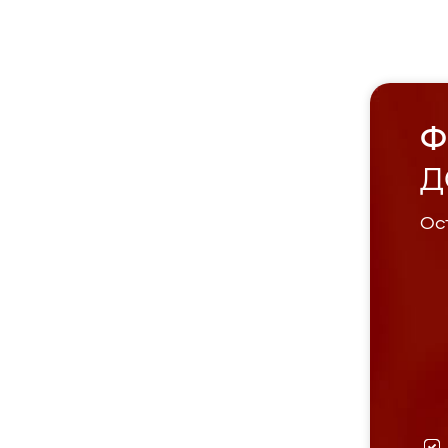
Ф
Д
Ост