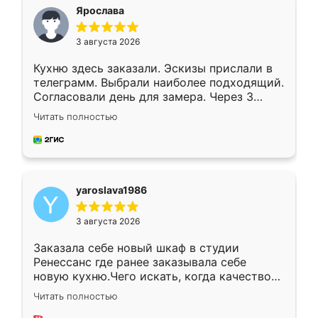
я хотела.
Ярослава
3 августа 2026
Кухню здесь заказали. Эскизы прислали в
телеграмм. Выбрали наиболее подходящий.
Согласовали день для замера. Через 3
недели кухня была уже готова. Остались
Читать полностью
довольны работой. Спасибо Ренессанс
мебель за качественную работу!
yaroslava1986
3 августа 2026
Заказала себе новый шкаф в студии
Ренессанс где ранее заказывала себе
новую кухню.Чего искать, когда качеством
вполне довольна. Служит кухня уже почти
Читать полностью
два года, нареканий нет.