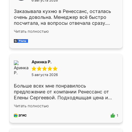
6 августа 2026
мебели буду заказывать только здесь.
Заказывала кухню в Ренессанс, осталась
очень довольна. Менеджер всё быстро
посчитала, на вопросы отвечала сразу.
Замерщик приехал в субботу, подошёл к
Читать полностью
делу со всей ответственностью. Собрали
за день, ребята работали аккуратно, даже
пыли почти не было. Качество отличное,
ящики ходят плавно, ничего не скрипит.
Всё подошло как влитое.
Аринка Р.
5 августа 2026
Больше всех мне понравилось
предложение от компании Ренессанс от
Елены Сергеевой. Подходяшщая цена и
короткие сроки изготовления. Приехавший
Читать полностью
для замера сотрудник Владислав
предложил по моему эскизу самый
1
подходящий вариант шкафа. Немного его
видоизменил, получилось даже лучше, чем