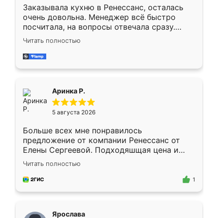
Заказывала кухню в Ренессанс, осталась
очень довольна. Менеджер всё быстро
посчитала, на вопросы отвечала сразу.
Замерщик приехал в субботу, подошёл к
Читать полностью
делу со всей ответственностью. Собрали
за день, ребята работали аккуратно, даже
пыли почти не было. Качество отличное,
ящики ходят плавно, ничего не скрипит.
Всё подошло как влитое.
Аринка Р.
5 августа 2026
Больше всех мне понравилось
предложение от компании Ренессанс от
Елены Сергеевой. Подходяшщая цена и
короткие сроки изготовления. Приехавший
Читать полностью
для замера сотрудник Владислав
предложил по моему эскизу самый
1
подходящий вариант шкафа. Немного его
видоизменил, получилось даже лучше, чем
я хотела.
Ярослава