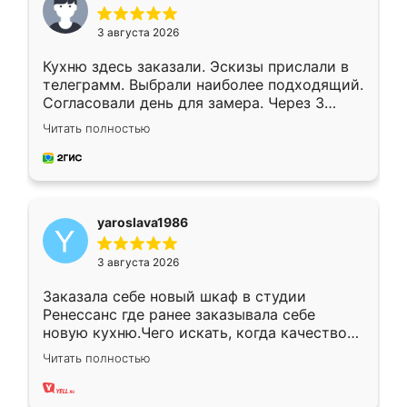
3 августа 2026
Кухню здесь заказали. Эскизы прислали в
телеграмм. Выбрали наиболее подходящий.
Согласовали день для замера. Через 3
недели кухня была уже готова. Остались
Читать полностью
довольны работой. Спасибо Ренессанс
мебель за качественную работу!
yaroslava1986
3 августа 2026
Заказала себе новый шкаф в студии
Ренессанс где ранее заказывала себе
новую кухню.Чего искать, когда качеством
вполне довольна. Служит кухня уже почти
Читать полностью
два года, нареканий нет.