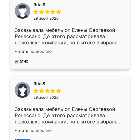
Rita S.
29 июля 2026
Заказывала мебель от Елены Сергеевой
Ренессанс. До этого рассматривала
несколько компаний, но в итоге выбрала
эту. Сначала обговорили условия, потом
Читать полностью
приехал замерщик, всё спокойно объяснил
и снял размеры. Изготовили в срок, с
доставкой тоже никаких проблем не
возникло. Сборку выполнили аккуратно,
мебель сразу встала на свое место без
Rita S.
каких-либо доработок. Качеством осталась
довольна, все выглядит так, как и ожидала.
29 июля 2026
Заказывала мебель от Елены Сергеевой
Ренессанс. До этого рассматривала
несколько компаний, но в итоге выбрала
эту. Сначала обговорили условия, потом
Читать полностью
приехал замерщик, всё спокойно объяснил