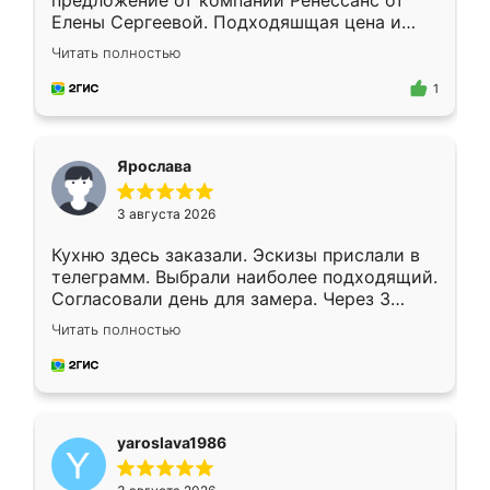
предложение от компании Ренессанс от
Елены Сергеевой. Подходяшщая цена и
короткие сроки изготовления. Приехавший
Читать полностью
для замера сотрудник Владислав
предложил по моему эскизу самый
1
подходящий вариант шкафа. Немного его
видоизменил, получилось даже лучше, чем
я хотела.
Ярослава
3 августа 2026
Кухню здесь заказали. Эскизы прислали в
телеграмм. Выбрали наиболее подходящий.
Согласовали день для замера. Через 3
недели кухня была уже готова. Остались
Читать полностью
довольны работой. Спасибо Ренессанс
мебель за качественную работу!
yaroslava1986