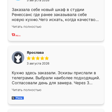
3 августа 2026
Заказала себе новый шкаф в студии
Ренессанс где ранее заказывала себе
новую кухню.Чего искать, когда качеством
вполне довольна. Служит кухня уже почти
Читать полностью
два года, нареканий нет.
Ярослава
3 августа 2026
Кухню здесь заказали. Эскизы прислали в
телеграмм. Выбрали наиболее подходящий.
Согласовали день для замера. Через 3
недели кухня была уже готова. Остались
Читать полностью
довольны работой. Спасибо Ренессанс
мебель за качественную работу!